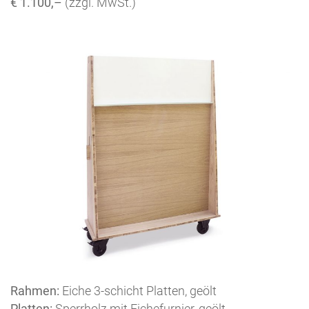
€ 1.100,–
(zzgl. MwSt.)
Rahmen:
Eiche 3-schicht Platten, geölt
Platten:
Sperrholz mit Eichefurnier, geölt