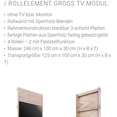
ROLLELEMENT GROSS TV MODUL
• ohne TV bzw. Monitor
• Rollwand mit Sperrholz-Blenden
• Rahmenkonstruktion steckbar 3-schicht Platten
• farbige Platten aus Sperrholz farbig gebeizt/geölt
• 4 Rollen – 2 mit Feststellfunktion
• Masse: 246 cm x 100 cm x 30 cm (H x B x T)
• Transportgröße: 125 cm x 100 cm x 30 cm (H x B x
T)